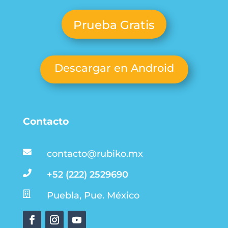
Prueba Gratis
Descargar en Android
Contacto

contacto@rubiko.mx

+52 (222) 2529690

Puebla, Pue. México